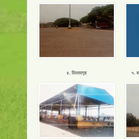
४. लिलावगृह
५. ब