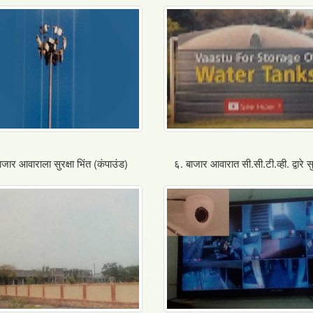
ाजार आवाराला सुरक्षा भिंत (कंपाउंड)
६. बाजार आवारात सी.सी.टी.व्ही. द्वारे सु