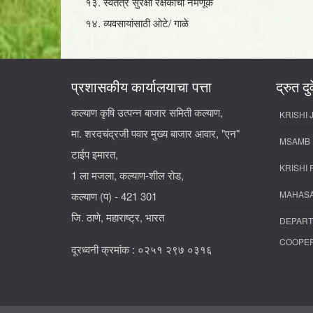
१३. स्वतंत्र सुरक्षा रक्षकांची नेमणूक
१४. व्यवसायांसाठी ओटे/ गाळे
प्रशासकीय कार्यालयाचा पत्ता
द्रुत दुव
कल्याण कृषि उत्पन्न बाजार समिती कल्याण,
KRISHI
मा. शरदचंद्रजी पवार मुख्य बाजार आवार, "एन"
MSAMB
टाईप इमारत,
KRISHI 
1 ला मजला, कल्याण-शील रोड,
MAHAS
कल्याण (प) - 421 301
जि. ठाणे, महाराष्ट्र, भारत
DEPART
COOPER
दूरध्वनी क्रमांक : ०२५१ २९७ ०३१६